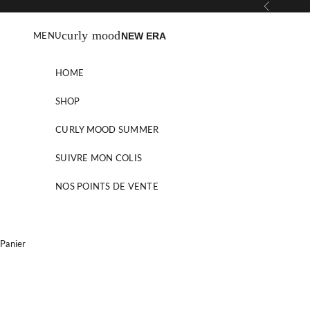
Passer au contenu
Précédent
curly mood
MENU
NEW ERA
HOME
SHOP
CURLY MOOD SUMMER
SUIVRE MON COLIS
NOS POINTS DE VENTE
Panier