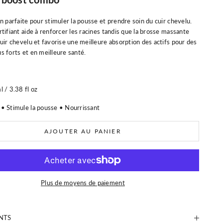
on parfaite pour stimuler la pousse et prendre soin du cuir chevelu.
rtifiant aide à renforcer les racines tandis que la brosse massante
cuir chevelu et favorise une meilleure absorption des actifs pour des
s forts et en meilleure santé.
te
l / 3.38 fl oz
• Stimule la pousse • Nourrissant
AJOUTER AU PANIER
Plus de moyens de paiement
NTS