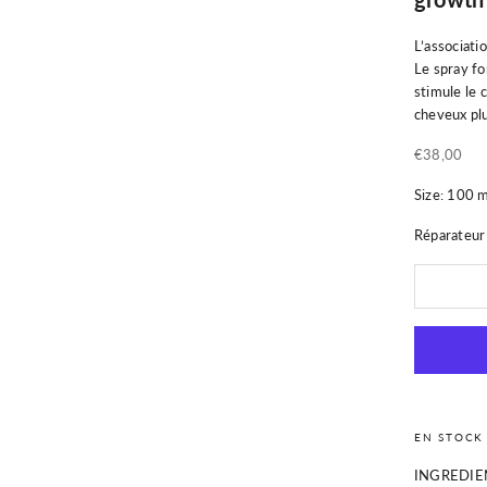
L’associati
Le spray fo
stimule le 
cheveux plu
Prix de ven
€38,00
Size: 100 m
Réparateur 
EN STOCK
INGREDIE