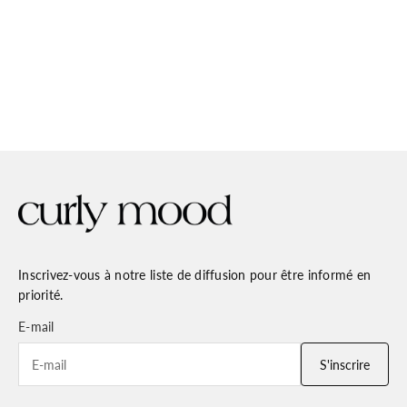
Ajouter au panier
bounce & bubble refill
Prix de vente
Prix normal
€52,00
€69,00
(0.0)
Inscrivez-vous à notre liste de diffusion pour être informé en
priorité.
E-mail
S'inscrire