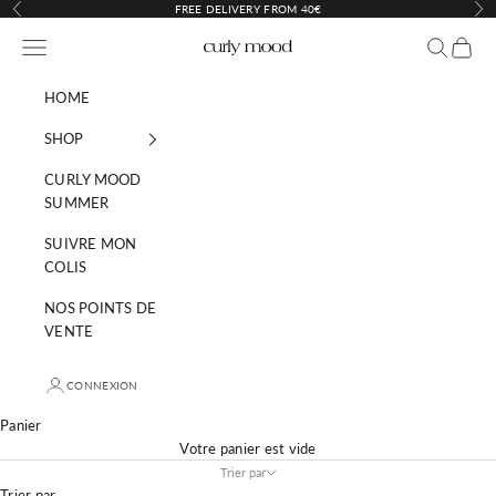
Passer au contenu
FREE DELIVERY FROM 40€
Précédent
Sui
Menu
Recherche
Panier
Curly Mood
HOME
SHOP
CURLY MOOD
SUMMER
SUIVRE MON
COLIS
NOS POINTS DE
VENTE
CONNEXION
Panier
Votre panier est vide
Trier par
Trier par